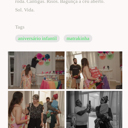
roda. Cantigas. Risos. Bagunça a céu aberto.
Sol. Vida.
Tags
aniversário infantil
matrakinha